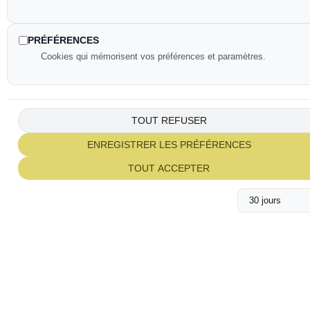
hébergement à Yvrac
Plongez dans l’ambiance de notre hébergement tout confort
PRÉFÉRENCES
près de Bordeaux à travers quelques images :
Cookies qui mémorisent vos préférences et paramètres.
Parcourez la galerie et imaginez votre prochain séjour chez
nous.
TOUT REFUSER
ENREGISTRER LES PRÉFÉRENCES
TOUT ACCEPTER
MEILLEUR TARIF