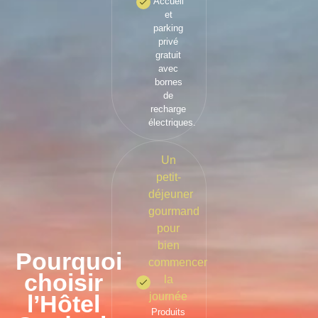
Accueil
et
parking
privé
gratuit
avec
bornes
de
recharge
électriques.
Un
petit-
déjeuner
gourmand
pour
bien
Pourquoi
commencer
choisir
la
l’Hôtel
journée
Produits