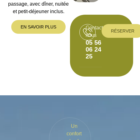
passage, avec dîner, nuitée
et petit-déjeuner inclus.
EN SAVOIR PLUS
Contactez-
RÉSERVER
nous
05 56
06 24
25
Un
confort