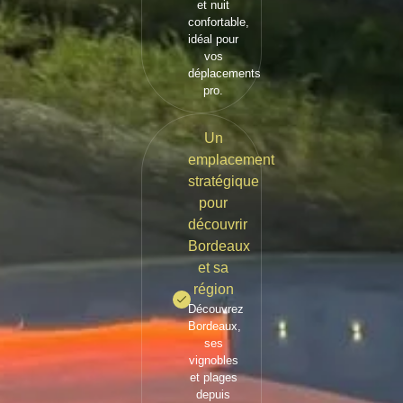
et nuit
confortable,
idéal pour
vos
déplacements
pro.
Un
emplacement
stratégique
pour
découvrir
Bordeaux
et sa
région
Découvrez
Bordeaux,
ses
vignobles
et plages
depuis