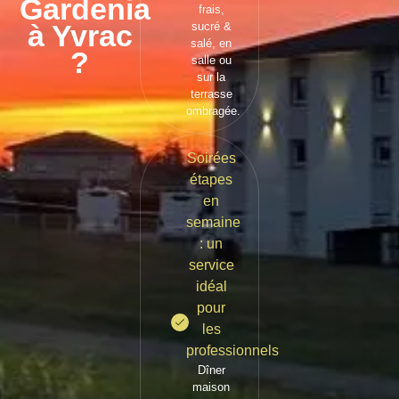
Gardenia
frais,
à Yvrac
sucré &
salé, en
?
salle ou
sur la
terrasse
ombragée.
Soirées
étapes
en
semaine
: un
service
idéal
pour
les
professionnels
Dîner
maison