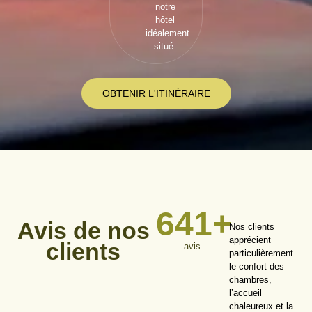
notre
hôtel
idéalement
situé.
OBTENIR L'ITINÉRAIRE
641
+
Avis de nos
Nos clients
apprécient
clients
avis
particulièrement
le confort des
chambres,
l’accueil
chaleureux et la